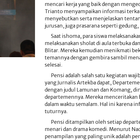
mencari kerja yang baik dengan menged
Trianto menyampaikan informasi terkait 
menyebutkan serta menjelaskan tentang 
jurusan, juga prasarana seperti gedung
Saat ishoma, para siswa melaksanakan
melaksanakan sholat di aula terbuka d
Blitar. Mereka kemudian menikmati bek
temannya dengan gembira sambil mena
selesai.
Pensi adalah salah satu kegiatan waji
yang Jurnalis Artekba dapat, Departe
dengan judul Lamunan dan Komang, diny
departemennya. Mereka menceritakan b
dalam waktu semalam. Hal ini karena 
tuturnya.
Pensi ditampilkan oleh setiap depar
menari dan drama komedi. Menurut Nadi
penampilan yang paling unik adalah pen