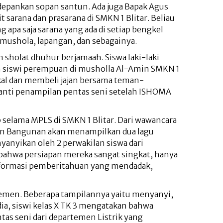
epankan sopan santun. Ada juga Bapak Agus
sarana dan prasarana di SMKN 1 Blitar. Beliau
apa saja sarana yang ada di setiap bengkel
, mushola, lapangan, dan sebagainya.
 sholat dhuhur berjamaah. Siswa laki-laki
an siswi perempuan di musholla Al-Amin SMKN 1
al dan membeli jajan bersama teman-
nti penampilan pentas seni setelah ISHOMA
b selama MPLS di SMKN 1 Blitar. Dari wawancara
men Bangunan akan menampilkan dua lagu
anyikan oleh 2 perwakilan siswa dari
ahwa persiapan mereka sangat singkat, hanya
informasi pemberitahuan yang mendadak,
temen. Beberapa tampilannya yaitu menyanyi,
a, siswi kelas X TK 3 mengatakan bahwa
tas seni dari departemen Listrik yang