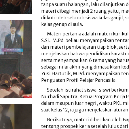
tanpa suatu halangan, lalu dilanjutkan
materi dibagi menjadi 2 ruang yaitu, mat
diikuti oleh seluruh siswa kelas ganjil, 
kelas genap di aula.
Materi pertama adalah materi kuriku
S.Si., M.Pd. beliau menyampaikan tenta
dan materi pembelajaran tiap blok, sert
menjelaskan bahwa pendidikan karakter 
serta menyampaikan 6 tema yang harus 
sebagai nilai akhir yang dimasukkan keda
Yusi Hartutik, M.Pd. menyampaikan te
Penguatan Profil Pelajar Pancasila.
Setelah istirahat siswa-siswi berku
Nurhadi Saputra, Ketua Program Kerja P
dalam maupun luar negri, waktu PKL mi
saat kelas 12, ia juga menjelaskan atura
Berikutnya, materi diberikan oleh B
tentang prospek kerja setelah lulus da