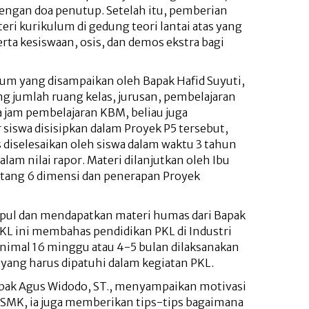
 dengan doa penutup. Setelah itu, pemberian
eri kurikulum di gedung teori lantai atas yang
serta kesiswaan, osis, dan demos ekstra bagi
lum yang disampaikan oleh Bapak Hafid Suyuti,
ng jumlah ruang kelas, jurusan, pembelajaran
a jam pembelajaran KBM, beliau juga
siswa disisipkan dalam Proyek P5 tersebut,
diselesaikan oleh siswa dalam waktu 3 tahun
lam nilai rapor. Materi dilanjutkan oleh Ibu
ntang 6 dimensi dan penerapan Proyek
mpul dan mendapatkan materi humas dari Bapak
KL ini membahas pendidikan PKL di Industri
nimal 16 minggu atau 4-5 bulan dilaksanakan
n yang harus dipatuhi dalam kegiatan PKL.
apak Agus Widodo, ST., menyampaikan motivasi
ri SMK, ia juga memberikan tips-tips bagaimana