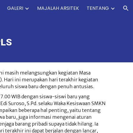
GALERI
MAJALAH ARSITEK
TENTANG
ion
LS
t ini masih melangsungkan kegiatan Masa
 Hari ini merupakan hari terakhir kegiatan
seluruh siswa baru dengan penuh antusias.
 07.00 WIB dengan siswa-siswi baru yang
 Edi Suroso, S.Pd. selaku Waka Kesiswaan SMKN
mpaikan beberapa hal penting, yaitu tentang
swa baru, juga informasi mengenai aturan
jaga barang pribadi supaya tidak hilang. Ia
 terakhir ini dapat berjalan dengan lancar,