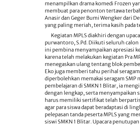
menampilkan drama komedi Frozen yang
membuat para penonton tertawa terbah
Anasir dan Geger Bumi Wengker dari D
yang paling meriah, terima kasih pada 
Kegiatan MPLS diakhiri dengan upac
purwantoro, S.Pd. Diikuti seluruh calon
ini pembina menyampaikan apresiasi ke
karena telah melakukan kegiatan Pra MP
menegaskan ulang tentang blok pembel
Eko juga memberi tahu perihal seragam 
diperbolehkan memakai seragam SMP 
pembelajaran di SMKN 1 Blitar, ia men
dengan lengkap, serta menyampaikan sy
harus memiliki sertifikat telah berparti
agar para siswa dapat beradaptasi di li
pelepasan tanda peserta MPLS yang me
siswi SMKN 1 Blitar. Upacara penutupan