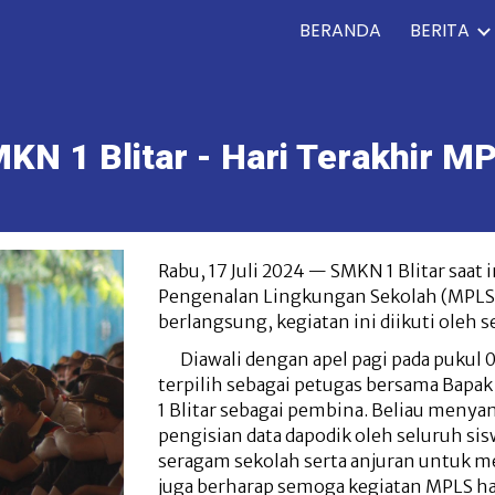
BERANDA
BERITA
ip to main content
Skip to navigat
KN 1 Blitar
- Hari
Terakhir
MP
Rabu, 17 Juli 2024 — SMKN 1 Blitar saa
Pengenalan Lingkungan Sekolah (MPLS).
berlangsung, kegiatan ini diikuti oleh 
Diawali dengan apel pagi pada pukul
terpilih sebagai petugas bersama Bapak
1 Blitar sebagai pembina. Beliau menya
pengisian data dapodik oleh seluruh si
seragam sekolah serta anjuran untuk men
juga berharap semoga kegiatan MPLS hari