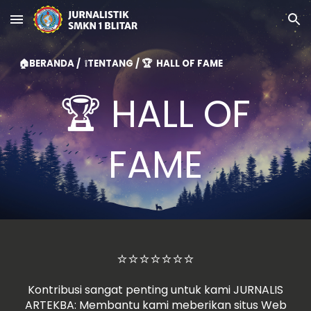
Skip to main content
Skip to navigation
🏠BERANDA
/
❕TENTANG
/ 🏆 HALL OF FAME
🏆 HALL OF
FAME
⭐⭐⭐⭐⭐⭐⭐
Kontribusi sangat penting untuk kami JURNALIS
ARTEKBA: Membantu kami meberikan situs Web